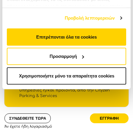
πληροφορίες που τους έχετε παραχωρήσει ή τις οποίες
Password Confirmation
έχουν συλλέξει σε σχέση με την από μέρους σας χρήση
Προβολή λεπτομερειών
των υπηρεσιών τους. Αν συνεχίσετε να χρησιμοποιείτε
Licence Plate
την ιστοσελίδα μας, συναινείτε στη χρήση των cookies
μας.
Επιτρέπονται όλα τα cookies
Referral Code
Προσαρμογή
Αποδέχομαι
Γενικούς & Ειδικούς Όρους
Στάθμευσης, Πολιτική Απορρήτου, Όρους &
Προϋποθέσεις.
Χρησιμοποιήστε μόνο τα απαραίτητα cookies
Επιθυμώ να λαμβάνω ενημερώσεις,
εμπορικές προσφορές και πληροφορίες για
υπηρεσίες ή/και προϊόντα, από την Cityzen
Parking & Services
ΣΥΝΔΕΘΕΙΤΕ ΤΩΡΑ
Άν έχετε ήδη λογαριασμό