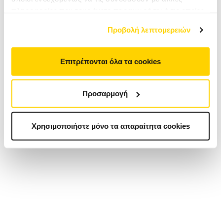
πληροφορίες που τους έχετε παραχωρήσει ή τις οποίες
έχουν συλλέξει σε σχέση με την από μέρους σας χρήση
Προβολή λεπτομερειών
των υπηρεσιών τους. Αν συνεχίσετε να χρησιμοποιείτε
την ιστοσελίδα μας, συναινείτε στη χρήση των cookies
μας.
Επιτρέπονται όλα τα cookies
Προσαρμογή
Χρησιμοποιήστε μόνο τα απαραίτητα cookies